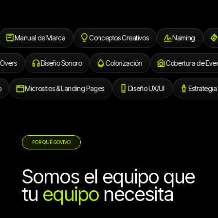
Manual de Marca
Conceptos Creativos
Naming
Dise
Voice Overs
Diseño Sonoro
Colorización
Cobertura d
Micrositios & Landing Pages
Diseño UX/UI
Estrategia de C
POR QUÉ GOVIVO
Somos el equipo que
tu
equipo
necesita