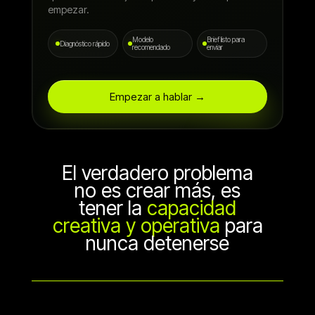
empezar.
Modelo
Brief listo para
Diagnóstico rápido
recomendado
enviar
Empezar a hablar →
El verdadero problema
no es crear más, es
tener la
capacidad
creativa y operativa
para
nunca detenerse