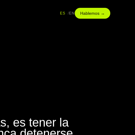
Hablemos →
ES
EN
, es tener la
nca detenerse