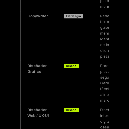
plataforma de
mensajes.
Copywriter
Redacción de
Estrategia
textos, copys,
guiones y
mensajes.
Mantiene la voz
de la marca del
cliente en cada
pieza.
Diseñador
Producción de
Diseño
Gráfico
piezas visuales
según el brief.
Garantiza calid
técnica y visual
alineada a la
marca del client
Diseñador
Diseño de
Diseño
Web / UX·UI
interfaces
digitales y
desarrollo web.