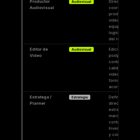
Productor
Dirección y
Audiovisual
Audiovisual
coordinación d
producciones d
video. Gestiona
equipo técnico,
logística y cali
del resultado.
Editor de
Edición,
Audiovisual
Video
postproducción
control técnico
calidad de audi
video. Entrega 
formatos
acordados.
Estratega /
Define la
Estrategia
Planner
dirección
estratégica de
marca o
contenido.
Investiga, sintet
y construye la