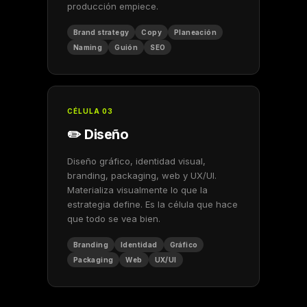
producción empiece.
Brand strategy
Copy
Planeación
Naming
Guión
SEO
CÉLULA 03
✏️ Diseño
Diseño gráfico, identidad visual,
branding, packaging, web y UX/UI.
Materializa visualmente lo que la
estrategia define. Es la célula que hace
que todo se vea bien.
Branding
Identidad
Gráfico
Packaging
Web
UX/UI