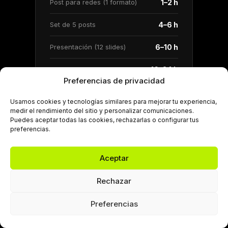
Post para redes (1 formato)
1–2 h
Set de 5 posts
4–6 h
Presentación (12 slides)
6–10 h
Logo completo con variantes
16–24 h
Preferencias de privacidad
Landing page
12–20 h
Usamos cookies y tecnologías similares para mejorar tu experiencia,
medir el rendimiento del sitio y personalizar comunicaciones.
Video reel editado (60 seg)
4–8 h
Puedes aceptar todas las cookies, rechazarlas o configurar tus
preferencias.
Video institucional (2 min)
24–40 h
Aceptar
Rechazar
Regla de capacidad:
Si el backlog supera
la capacidad disponible, el PM informa al
Preferencias
cliente antes de comprometer fechas.
Nunca se compromete una fecha sin