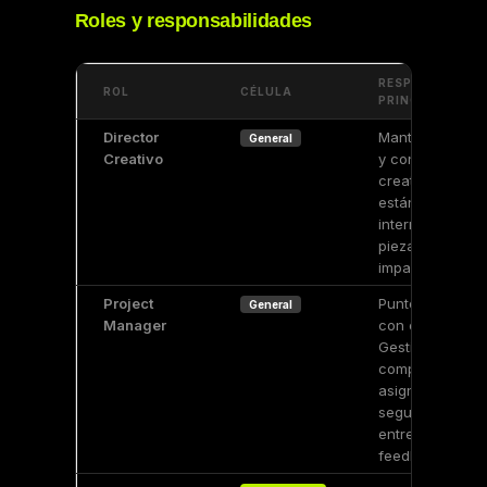
Roles y responsabilidades
RESPONSABILI
ROL
CÉLULA
PRINCIPAL
Director
Mantener calid
General
Creativo
y consistencia
creativa. Define
estándar. Apru
internamente
piezas de alto
impacto.
Project
Punto de conta
General
Manager
con el cliente.
Gestiona flujo
completo: brief,
asignación,
seguimiento,
entrega,
feedback y cier